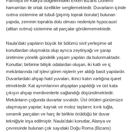
Pamfilya ve Kilikya bölgelerindeki Erken Bizans Dönemi
hamamları ile ortak özellikler sergilemektedir. Duvarların içinde
ısıtma sistemine ait tubuli (pişmiş toprak borular) bulunan
yapıda, zeminin toprakla dolu olması nedeniyle hypocaust
(alttan ısıtma) sistemine ait parçalar görülememektedir.
Naula’daki yapıların büyük bir bölümü sivil yerleşime ait
konutlardan oluşmakta olup ayrıca zeytinyağı ve şarap
üretimine yönelik gündelik yaşam yapıları da bulunmaktadır.
Konutlar; birbirine bitişik odalardan oluşan, iki katlı ve iç
mekânlarında raf işlevi gören nişlerin yer aldığı basit yapılardır.
Duvarlardaki ahşap hatıl yuvaları, ikinci katın varlığına işaret
etmektedir. Kat ayrımlarının ahşaptan yapıldığı ve üst kata
çıkışın ahşap merdivenlerle sağlandığı düşünülmektedir.
Mekânların çoğunda duvarlar sıvalıdır. Üst örtüleri günümüze
ulaşmayan yapılar; kayrak ve moloz taşların; kırık tuğla,
seramik parçaları ve harç ile birlikte örüldüğü bir duvar
tekniğiyle inşa edilmiştir. Naula’daki konutlar, Alanya ve
çevresinde bulunan çok sayıdaki Doğu Roma (Bizans)