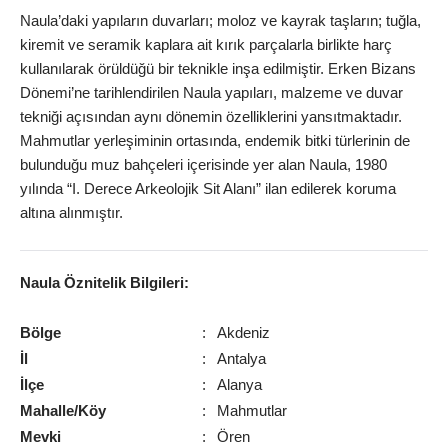
Naula’daki yapıların duvarları; moloz ve kayrak taşların; tuğla,
kiremit ve seramik kaplara ait kırık parçalarla birlikte harç
kullanılarak örüldüğü bir teknikle inşa edilmiştir. Erken Bizans
Dönemi’ne tarihlendirilen Naula yapıları, malzeme ve duvar
tekniği açısından aynı dönemin özelliklerini yansıtmaktadır.
Mahmutlar yerleşiminin ortasında, endemik bitki türlerinin de
bulunduğu muz bahçeleri içerisinde yer alan Naula, 1980
yılında “I. Derece Arkeolojik Sit Alanı” ilan edilerek koruma
altına alınmıştır.
Naula
Öznitelik Bilgileri:
Bölge
:
Akdeniz
İl
:
Antalya
İlçe
:
Alanya
Mahalle/Köy
:
Mahmutlar
Mevki
:
Ören