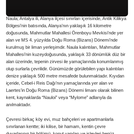
Naula; Antalya ili, Alanya ilçesi sınırları içerisinde, Antik Kilikya
Bölgesi’nin batısında, Alanya’nın yaklaşık 16 kilometre
doğusunda, Mahmutlar Mahallesi Örenboyu Mevkisi’nde yer
alan ve MS 4. yüzyılda Doğu Roma (Bizans) Dönemi’nde
kurulmuş bir liman yerleşimdir. Naula kalıntıları, Mahmutlar
Mahallesi’nin kuzeydoğusunda, yaklaşık 33 dönümlük düz bir
alan üzerinde, tepenin zirvesi ile yamaçlarında konumlanmış
olup surlarla çevrilidir. Günümüzde görülebilen yapı kalıntıları
denize yaklaşık 500 metre mesafede bulunmaktadır. Kıyıdan
içeride, Cebel-i Reis Dağı’nın yamaçlarında yer alan ve
Laertes’in Doğu Roma (Bizans) Dönemi limanı olarak bilinen
kent, kaynaklarda “Nauloi” veya “Mylome” adlarıyla da
anılmaktadır.
Çevresi birkaç köy evi, muz bahçeleri ve apartmanlarla
sınırlanan kentte; iki kilise, bir hamam, kentin çevre
duvarlarının bir bölümü, konut yapıları ve işlevleri henüz