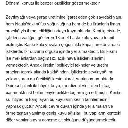
Dönemi konutu ile benzer özellikler göstermektedir.
Zeytinyağı veya şarap üretimine işaret eden çok sayıdaki yapı,
hem Naula’daki nüfus yoğunluğunu hem de bu ürünlerin liman
aracılığıyla ihraç edildiğini ortaya koymaktadır. Kent içerisinde,
işliklerin varlığını gösteren 18 adet baskı kolu yuvası tespit
edilmiştir. Baskı kolu yuvaları çoğunlukla kapalı mekânlardaki
işliklerde, bir duvarın örgüsü içinde yer almaktadır. Bir kısmı
ise mekânlardan bağımsız, açık hava işlikleri izlenimi
vermektedir. Ancak üretimi belirleyici tekneler ve üretim
araçları toprak altında kaldığından, işliklerde zeytinyağı mı
yoksa şarap mı üretildiği kesin olarak saptanamamaktadır.
Dairesel planlı iki büyük kuyu, merdivenlerle inilen birkaç
basamaklı üst bölümleriyle birlikte taştan inşa edilmiştir. Kentin
su ihtiyacını karşılayan bu kuyuların kesin tarihlemesini
yapmak güçtür. Ancak çevre duvarı içinde yer almaları ve
örme taştan yapılmış geniş kuyu ağızları, bu yapıların kentteki
diğer yapılarla aynı döneme ait olduğunu düşündürmektedir.