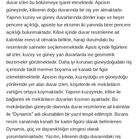
duvar izleri bu bölünmeye işaret etmektedir. Apsisin
güneyinde, kilisenin doğu duvarında bir niş yer almaktadır.
Yapının kuzey ve güney duvar
larında dörder kapı ve beşer
pencere açıklığı, apsiste ise eksenin iki yanında birer pencere
açıklığı
bulunmaktadır. Kilise içinde duvar resimlerine ait
kalıntılar mevcut olmakla birlikte, harap durumdaki bu
resim
lerde sahneler seçilememektedir. Apsis içinde figürlere
ait izler, kuzey ve güney yan duva
rlarda ise geometrik
bezemeler görülmektedir. Daha iyi korunan güneydoğudaki niş
içerisinde taklit mermer boyama ve kanatlı bir figür
izlenebilmektedir. Apsisin dışında, kuzeydoğu ve güneydoğu
yönlerinde yer alan duvar izleri, köşelerde ek mekânların
varlığını ortaya koymaktadır. Yapının kuzeyinde, kilise ile
bağlantılı ek mekânların duvarları kısmen ayaktadı
r. Bu
mekânlardan güneyde olanında duvar resimlerine ait kalıntılar
ile “Dynamis” adı okunabilen bir y
azıt tespit edilmiştir. Bizans
resim sanatında kanatlı bir kadın figürü olarak betimlenen
Dyn
amis, güç ve dayanıklılığın simgesi olarak
yorumlanmaktadır. Yazıtın, kilisenin doğu duvarın
daki niş