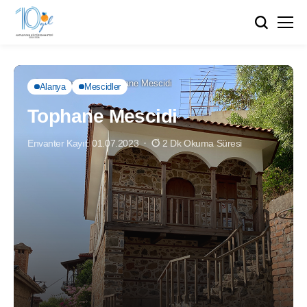
Anasayfa
Alanya
Tophane Mescidi
Alanya
Mescidler
Tophane Mescidi
Envanter Kayıt: 01.07.2023
2 Dk Okuma Süresi