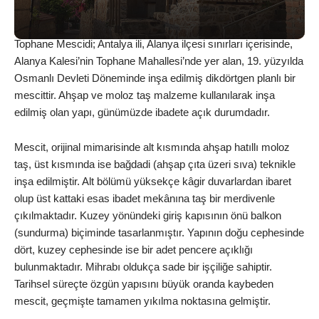
Tophane Mescidi; Antalya ili, Alanya ilçesi sınırları içerisinde,
Alanya Kalesi’nin Tophane Mahallesi’nde yer alan, 19. yüzyılda
Osmanlı Devleti Döneminde inşa edilmiş dikdörtgen planlı bir
mescittir. Ahşap ve moloz taş malzeme kullanılarak inşa
edilmiş olan yapı, günümüzde ibadete açık durumdadır.
Mescit, orijinal mimarisinde alt kısmında ahşap hatıllı moloz
taş, üst kısmında ise bağdadi (ahşap çıta üzeri sıva) teknikle
inşa edilmiştir. Alt bölümü yüksekçe kâgir duvarlardan ibaret
olup üst kattaki esas ibadet mekânına taş bir merdivenle
çıkılmaktadır. Kuzey yönündeki giriş kapısının önü balkon
(sundurma) biçiminde tasarlanmıştır. Yapının doğu cephesinde
dört, kuzey cephesinde ise bir adet pencere açıklığı
bulunmaktadır. Mihrabı oldukça sade bir işçiliğe sahiptir.
Tarihsel süreçte özgün yapısını büyük oranda kaybeden
mescit, geçmişte tamamen yıkılma noktasına gelmiştir.