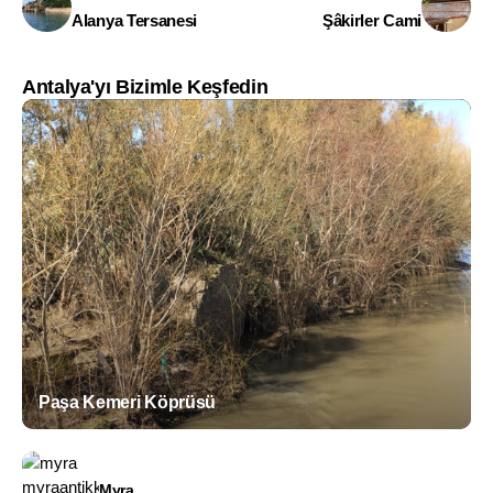
Alanya Tersanesi
Şâkirler Cami
Antalya'yı Bizimle Keşfedin
Paşa Kemeri Köprüsü
Myra