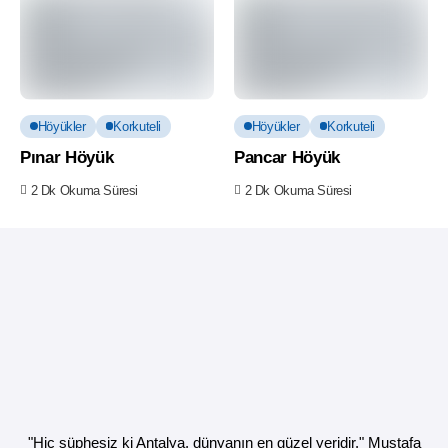
Höyükler
Korkuteli
Höyükler
Korkuteli
Pınar Höyük
Pancar Höyük
2 Dk Okuma Süresi
2 Dk Okuma Süresi
"Hiç şüphesiz ki Antalya, dünyanın en güzel yeridir." Mustafa