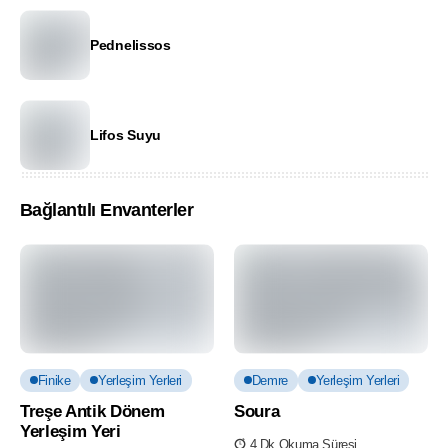
Pednelissos
Lifos Suyu
Bağlantılı Envanterler
Finike
Yerleşim Yerleri
Demre
Yerleşim Yerleri
Treşe Antik Dönem
Soura
Yerleşim Yeri
4 Dk Okuma Süresi