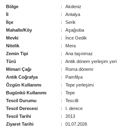
Bölge
:
Akdeniz
İl
:
Antalya
İlçe
:
Serik
Mahalle/Köy
:
Aşağıoba
Mevki
:
İnce Gedik
Nitelik
:
Mera
Zemin Tipi
:
Ana taşınmaz
Türü
:
Antik dönem yerleşim yeri
Mimari Çağı
:
Roma dönemi
Antik Coğrafya
:
Pamfilya
Özgün Kullanımı
:
Tepe yerleşimi
Bugünkü Kullanımı
:
Tepe
Tescil Durumu
:
Tescilli
Tescil Derecesi
:
I. derece
Tescil Tarihi
:
2013
Ziyaret Tarihi
:
01.07.2026