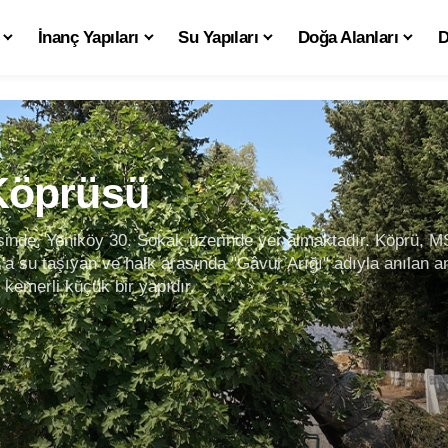
İnanç Yapıları
Su Yapıları
Doğa Alanları
D
Köprüsü
çerisinde, Yeniköy 30. Sokak üzerinde yer almaktadır. Köprü,
su taşıyan ve halk arasında "Gâvur Arığı" adıyla anılan anti
 kemerli küçük bir yapıdır.