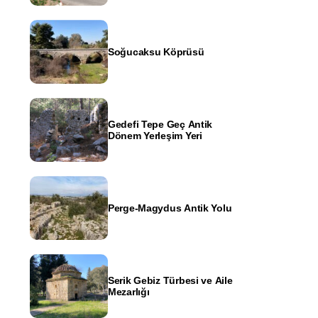
Soğucaksu Köprüsü
Gedefi Tepe Geç Antik
Dönem Yerleşim Yeri
Perge-Magydus Antik Yolu
Serik Gebiz Türbesi ve Aile
Mezarlığı