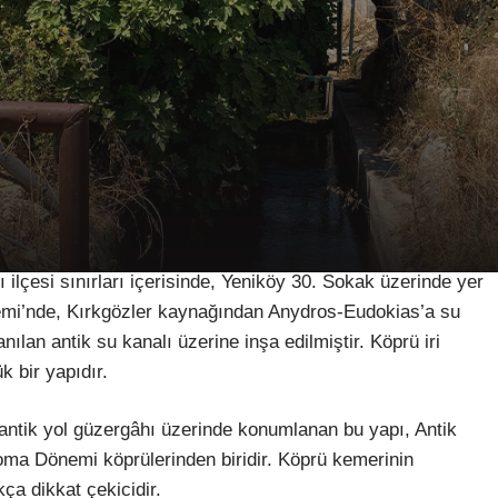
ilçesi sınırları içerisinde, Yeniköy 30. Sokak üzerinde yer
mi’nde, Kırkgözler kaynağından Anydros-Eudokias’a su
ılan antik su kanalı üzerine inşa edilmiştir. Köprü iri
k bir yapıdır.
 antik yol güzergâhı üzerinde konumlanan bu yapı, Antik
oma Dönemi köprülerinden biridir. Köprü kemerinin
ça dikkat çekicidir.