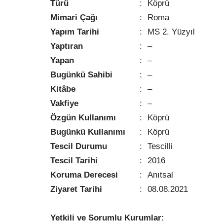
Türü
:
Köprü
Mimari Çağı
:
Roma
Yapım Tarihi
:
MS 2. Yüzyıl
Yaptıran
:
–
Yapan
:
–
Bugünkü Sahibi
:
–
Kitâbe
:
–
Vakfiye
:
–
Özgün Kullanımı
:
Köprü
Bugünkü Kullanımı
:
Köprü
Tescil Durumu
:
Tescilli
Tescil Tarihi
:
2016
Koruma Derecesi
:
Anıtsal
Ziyaret Tarihi
:
08.08.2021
Yetkili ve Sorumlu Kurumlar: