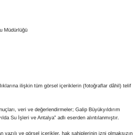
lu Müdürlüğü
larına ilişkin tüm görsel içeriklerin (fotoğraflar dâhil) telif
uçları, veri ve değerlendirmeler; Galip Büyükyıldırım
lda Su İşleri ve Antalya” adlı eserden alıntılanmıştır.
yazılı ve görsel içerikler, hak sahiplerinin izni olmaksızın