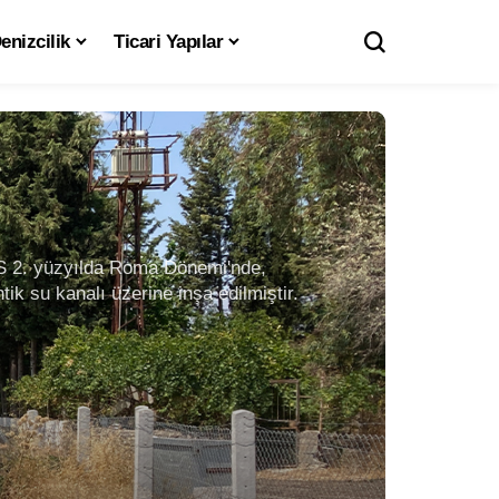
enizcilik
Ticari Yapılar
 MS 2. yüzyılda Roma Dönemi'nde,
k su kanalı üzerine inşa edilmiştir.