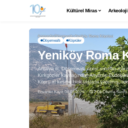
Kültürel Miras
Arkeoloji
Anasayfa
Döşemealtı
Yeniköy Roma Köprüsü
Döşemealtı
Köprüler
Yeniköy Roma 
Antalya ili, Döşemealtı ilçesi sınırları i
Kırkgözler kaynağından Anydros-Eudokias'a 
Köprü iri kesme blok taşlarla yapılmış, tek
Envanter Kayıt: 08.08.2021
2 Dk Okuma Süresi