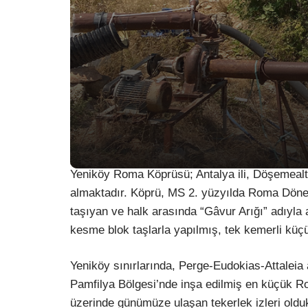
Yeniköy Roma Köprüsü; Antalya ili, Döşemealtı 
almaktadır. Köprü, MS 2. yüzyılda Roma Döne
taşıyan ve halk arasında “Gâvur Arığı” adıyla an
kesme blok taşlarla yapılmış, tek kemerli küçü
Yeniköy sınırlarında, Perge-Eudokias-Attaleia
Pamfilya Bölgesi’nde inşa edilmiş en küçük R
üzerinde günümüze ulaşan tekerlek izleri olduk