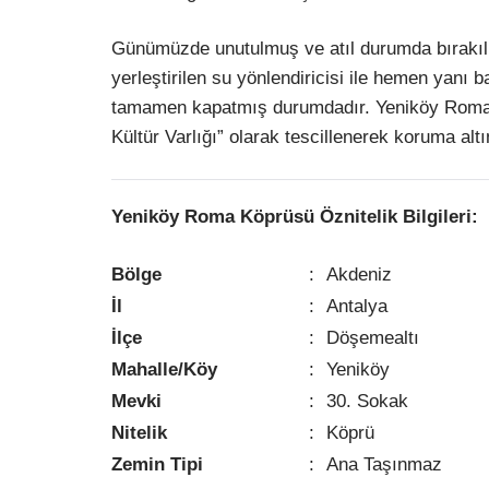
Günümüzde unutulmuş ve atıl durumda bırakılm
yerleştirilen su yönlendiricisi ile hemen yanı
tamamen kapatmış durumdadır. Yeniköy Roma 
Kültür Varlığı” olarak tescillenerek koruma altı
Yeniköy Roma Köprüsü
Öznitelik Bilgileri:
Bölge
:
Akdeniz
İl
:
Antalya
İlçe
:
Döşemealtı
Mahalle/Köy
:
Yeniköy
Mevki
:
30. Sokak
Nitelik
:
Köprü
Zemin Tipi
:
Ana Taşınmaz