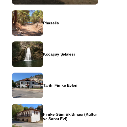
Phaselis
Kocaçay Şelalesi
Tarihi Finike Evleri
Finike Gümrük Binası (Kültür
ve Sanat Evi)