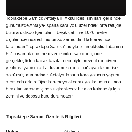
Topraktepe Sarnıcı; Antalya ili, Aksu ilçesi sınırları içerisinde,
günümüzde Antalya-Isparta kara yolu üzerindeki orta refüjde
bulunan, dikdörtgen planlı, beşik çatılı ve 10×6 metre
ölçülerinde inşa edilmiş bir su sarnıcıdır. Halk arasında
tarafından “Topraktepe Sarnıcı” adıyla bilinmektedir. Tabanına
6-7 basamaklı bir merdivenle inilen sarnıcın içinde
gerçekleştirilen kaçak kazılar nedeniyle mevcut merdiven
yıkılmış, yapının arka duvarını kemere bağlayan kısım ise
sökülmüş durumdadır. Antalya-Isparta kara yolunun yapımı
sırasında orta refüjde korumaya alınarak yol kotunun altında
bırakılan sarnıcın içine su girebilecek bir alan kalmadığı için
zemini ve deposu kuru durumdadır.
Topraktepe Sarnıcı
Öznitelik Bilgileri:
Bölge
:
Akdeniz