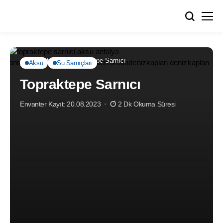
Anasayfa
Aksu
Topraktepe Sarnıcı
Aksu
Su Sarnıçları
Topraktepe Sarnıcı
Envanter Kayıt: 20.08.2023
2 Dk Okuma Süresi