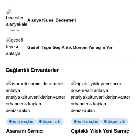
Alanya Kalesi Bedesteni
Gedefi Tepe Geç Antik Dönem Yerleşim Yeri
Bağlantılı Envanterler
Su Sarnıçları
Döşemealtı
Su Sarnıçları
Döşemealtı
Asarardı Sarnıcı
Çıplaklı Yıkık Yeni Sarnıç