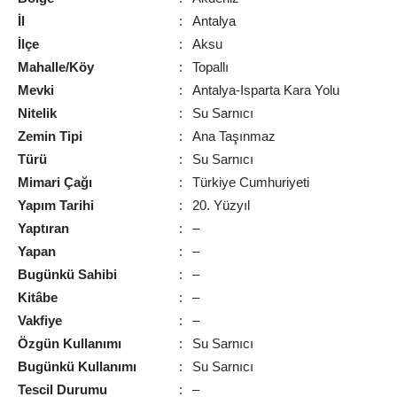
İl
:
Antalya
İlçe
:
Aksu
Mahalle/Köy
:
Topallı
Mevki
:
Antalya-Isparta Kara Yolu
Nitelik
:
Su Sarnıcı
Zemin Tipi
:
Ana Taşınmaz
Türü
:
Su Sarnıcı
Mimari Çağı
:
Türkiye Cumhuriyeti
Yapım Tarihi
:
20. Yüzyıl
Yaptıran
:
–
Yapan
:
–
Bugünkü Sahibi
:
–
Kitâbe
:
–
Vakfiye
:
–
Özgün Kullanımı
:
Su Sarnıcı
Bugünkü Kullanımı
:
Su Sarnıcı
Tescil Durumu
:
–