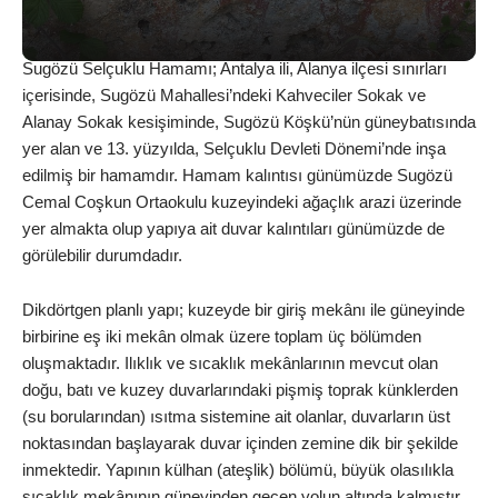
Sugözü Selçuklu Hamamı; Antalya ili, Alanya ilçesi sınırları
içerisinde, Sugözü Mahallesi’ndeki Kahveciler Sokak ve
Alanay Sokak kesişiminde, Sugözü Köşkü’nün güneybatısında
yer alan ve 13. yüzyılda, Selçuklu Devleti Dönemi’nde inşa
edilmiş bir hamamdır. Hamam kalıntısı günümüzde Sugözü
Cemal Coşkun Ortaokulu kuzeyindeki ağaçlık arazi üzerinde
yer almakta olup yapıya ait duvar kalıntıları günümüzde de
görülebilir durumdadır.
Dikdörtgen planlı yapı; kuzeyde bir giriş mekânı ile güneyinde
birbirine eş iki mekân olmak üzere toplam üç bölümden
oluşmaktadır. Ilıklık ve sıcaklık mekânlarının mevcut olan
doğu, batı ve kuzey duvarlarındaki pişmiş toprak künklerden
(su borularından) ısıtma sistemine ait olanlar, duvarların üst
noktasından başlayarak duvar içinden zemine dik bir şekilde
inmektedir. Yapının külhan (ateşlik) bölümü, büyük olasılıkla
sıcaklık mekânının güneyinden geçen yolun altında kalmıştır.