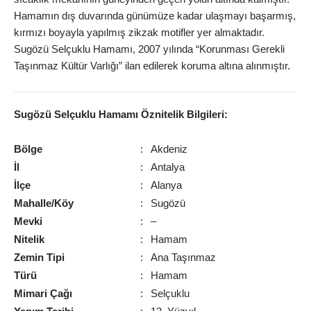
Hamamın dış duvarında günümüze kadar ulaşmayı başarmış,
kırmızı boyayla yapılmış zikzak motifler yer almaktadır.
Sugözü Selçuklu Hamamı, 2007 yılında “Korunması Gerekli
Taşınmaz Kültür Varlığı” ilan edilerek koruma altına alınmıştır.
Sugözü Selçuklu Hamamı
Öznitelik Bilgileri:
Bölge
:
Akdeniz
İl
:
Antalya
İlçe
:
Alanya
Mahalle/Köy
:
Sugözü
Mevki
:
–
Nitelik
:
Hamam
Zemin Tipi
:
Ana Taşınmaz
Türü
:
Hamam
Mimari Çağı
:
Selçuklu