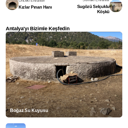
Önceki Envanter
Sugözü Selçuklu
Kızlar Pınarı Hanı
Köşkü
Antalya'yı Bizimle Keşfedin
Boğaz Su Kuyusu