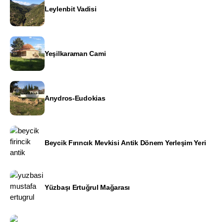
Leylenbit Vadisi
Yeşilkaraman Cami
Anydros-Eudokias
Beycik Fırıncık Mevkisi Antik Dönem Yerleşim Yeri
Yüzbaşı Ertuğrul Mağarası