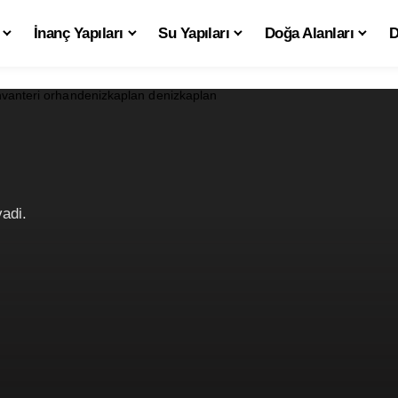
İnanç Yapıları
Su Yapıları
Doğa Alanları
D
adi.