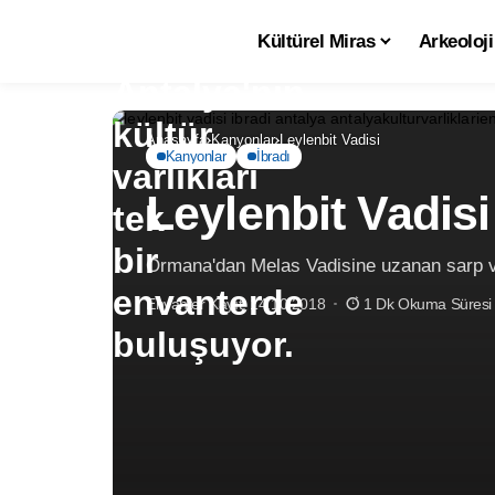
Kültürel Miras
Arkeoloji
Anasayfa
Kanyonlar
Leylenbit Vadisi
Kanyonlar
İbradı
Leylenbit Vadisi
Ormana'dan Melas Vadisine uzanan sarp v
Envanter Kayıt: 14.10.2018
1 Dk Okuma Süresi