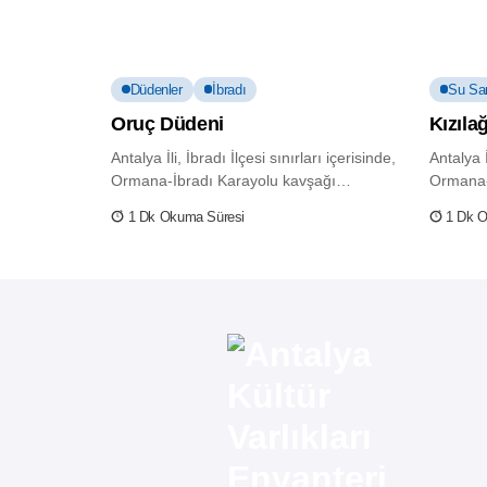
Düdenler
İbradı
Su Sar
Oruç Düdeni
Kızıla
Antalya İli, İbradı İlçesi sınırları içerisinde,
Antalya İ
Ormana-İbradı Karayolu kavşağı
Ormana-
yakınlarında, Beyşehir Gölü'nden...
Mevkii ü
1 Dk Okuma Süresi
1 Dk 