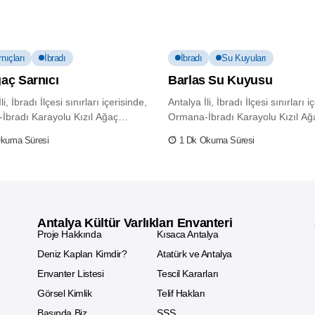
nıçları
İbradı
İbradı
Su Kuyuları
ğaç Sarnıcı
Barlas Su Kuyusu
li, İbradı İlçesi sınırları içerisinde,
Antalya İli, İbradı İlçesi sınırları i
İbradı Karayolu Kızıl Ağaç
Ormana-İbradı Karayolu Kızıl Ağ
zerinde,...
Mevkii üzerinde,...
Okuma Süresi
1 Dk Okuma Süresi
Antalya Kültür Varlıkları Envanteri
Proje Hakkında
Kısaca Antalya
Deniz Kaplan Kimdir?
Atatürk ve Antalya
Envanter Listesi
Tescil Kararları
Görsel Kimlik
Telif Hakları
Basında Biz
SSS