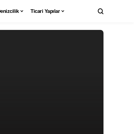
enizcilik
Ticari Yapılar